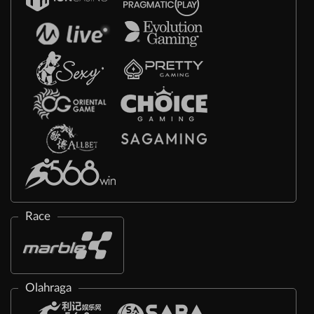
Race
Olahraga