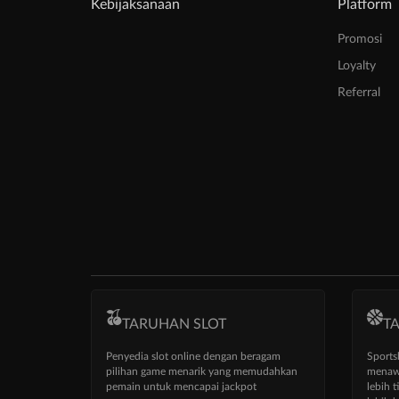
Kebijaksanaan
Platform
Promosi
Loyalty
Referral
TARUHAN SLOT
T
Penyedia slot online dengan beragam
Sports
pilihan game menarik yang memudahkan
menawa
pemain untuk mencapai jackpot
lebih 