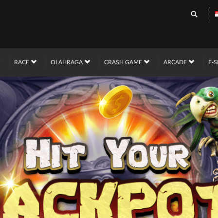
RACE
OLAHRAGA
CRASH GAME
ARCADE
E-