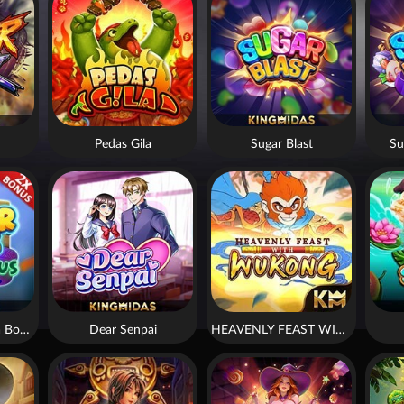
Pedas Gila
Sugar Blast
Su
Colour Game Mega Bonus
Dear Senpai
HEAVENLY FEAST WITH WUKONG