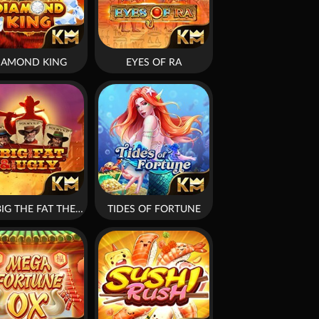
IAMOND KING
EYES OF RA
THE BIG THE FAT THE UGLY
TIDES OF FORTUNE