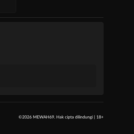
©2026 MEWAH69. Hak cipta dilindungi | 18+