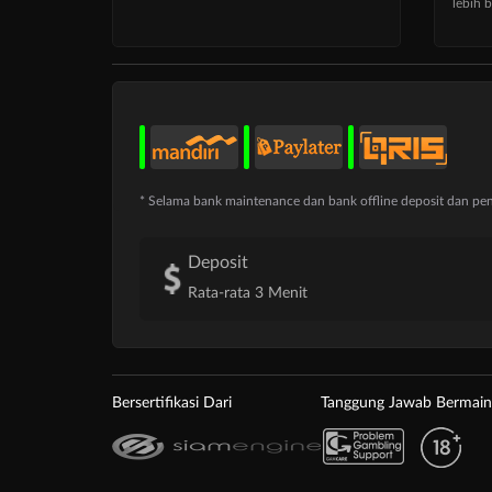
lebih 
* Selama bank maintenance dan bank offline deposit dan pen
Deposit
Rata-rata 3 Menit
Bersertifikasi Dari
Tanggung Jawab Bermain