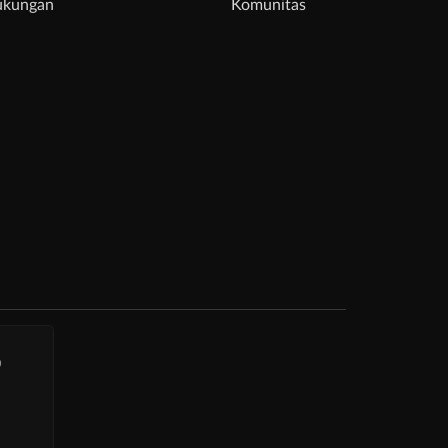
ukungan
Komunitas
O