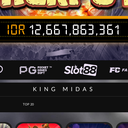
IDR
12,667,863,450
KING MIDAS
TOP 20