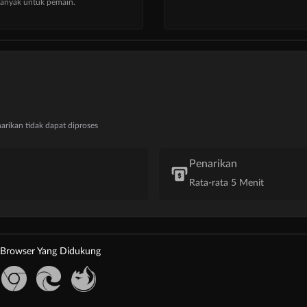
banyak untuk pemain.
arikan tidak dapat diproses
Penarikan
Rata-rata 5 Menit
Browser Yang Didukung