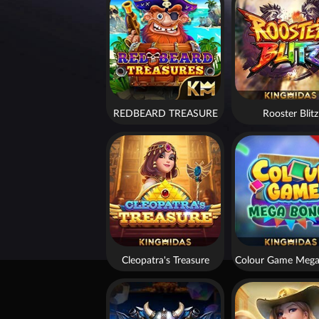
REDBEARD TREASURE
Rooster Blitz
Cleopatra's Treasure