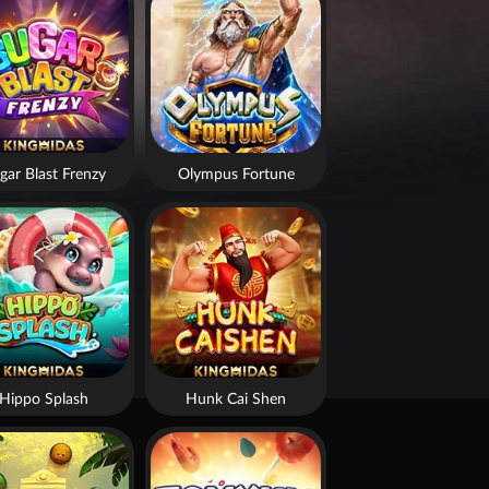
gar Blast Frenzy
Olympus Fortune
Hippo Splash
Hunk Cai Shen