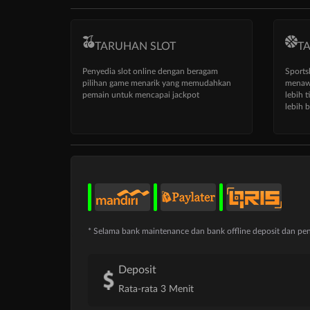
TARUHAN SLOT
T
Penyedia slot online dengan beragam
Sports
pilihan game menarik yang memudahkan
menawa
pemain untuk mencapai jackpot
lebih 
lebih 
* Selama bank maintenance dan bank offline deposit dan pen
Deposit
Rata-rata 3 Menit