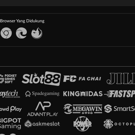
Browser Yang Didukung