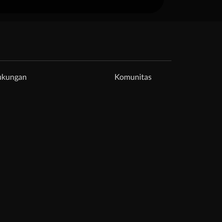
ukungan
Komunitas