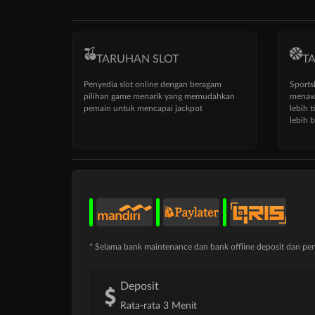
TARUHAN SLOT
T
Penyedia slot online dengan beragam
Sports
pilihan game menarik yang memudahkan
menawa
pemain untuk mencapai jackpot
lebih 
lebih 
* Selama bank maintenance dan bank offline deposit dan pen
Deposit
Rata-rata 3 Menit