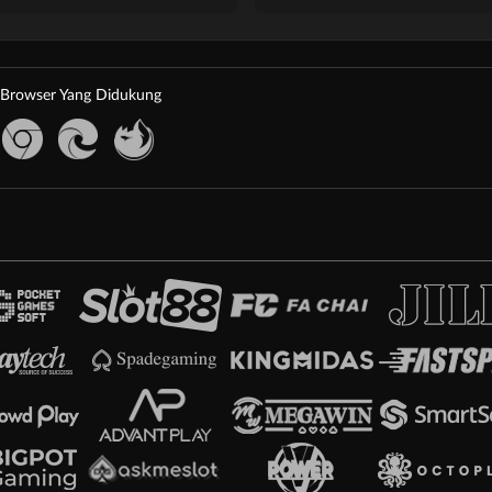
Browser Yang Didukung