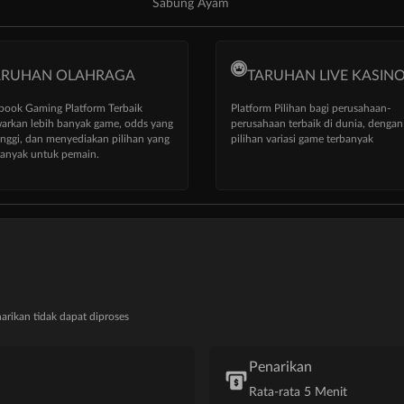
Sabung Ayam
ARUHAN OLAHRAGA
TARUHAN LIVE KASIN
book Gaming Platform Terbaik
Platform Pilihan bagi perusahaan-
rkan lebih banyak game, odds yang
perusahaan terbaik di dunia, dengan
tinggi, dan menyediakan pilihan yang
pilihan variasi game terbanyak
banyak untuk pemain.
arikan tidak dapat diproses
Penarikan
Rata-rata 5 Menit