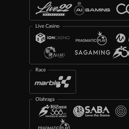
Live Casino
Race
Olahraga