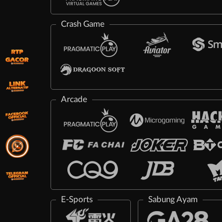
Crash Game
Arcade
E-Sports
Sabung Ayam