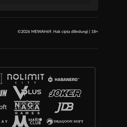
©2026 MEWAH69. Hak cipta dilindungi | 18+