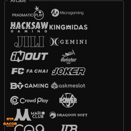
Arcade