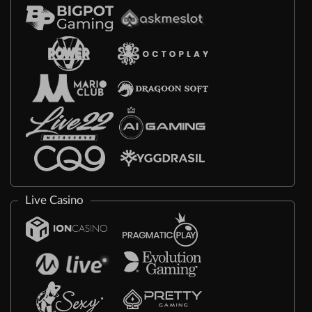
Live Casino